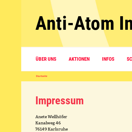
Zum
Inhalt
Anti-Atom In
springen
ÜBER UNS
AKTIONEN
INFOS
S
Startseite
»
Impressum
Impressum
Anete Wellhöfer
Kanalweg 46
76149 Karlsruhe