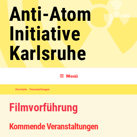
Zum
Anti-Atom
Inhalt
springen
Initiative
Karlsruhe
Menü
Startseite
»
Veranstaltungen
»
Filmvorführung
Filmvorführung
Kommende Veranstaltungen