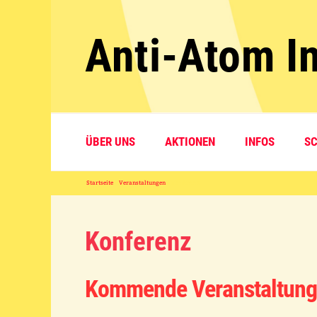
Zum
Inhalt
Anti-Atom In
springen
ÜBER UNS
AKTIONEN
INFOS
S
Startseite
»
Veranstaltungen
»
Konferenz
Konferenz
Kommende Veranstaltun