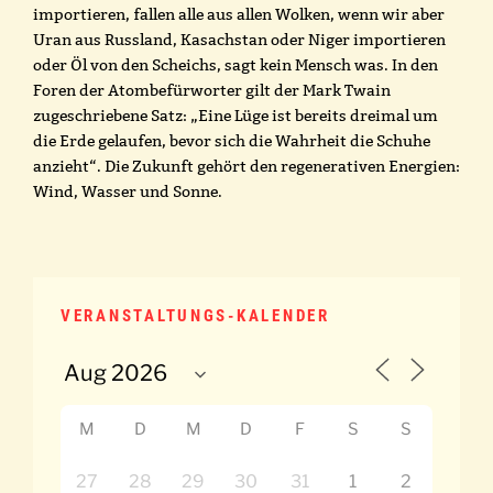
importieren, fallen alle aus allen Wolken, wenn wir aber
Uran aus Russland, Kasachstan oder Niger importieren
oder Öl von den Scheichs, sagt kein Mensch was. In den
Foren der Atombefürworter gilt der Mark Twain
zugeschriebene Satz: „Eine Lüge ist bereits dreimal um
die Erde gelaufen, bevor sich die Wahrheit die Schuhe
anzieht“. Die Zukunft gehört den regenerativen Energien:
Wind, Wasser und Sonne.
VERANSTALTUNGS-KALENDER
M
D
M
D
F
S
S
27
28
29
30
31
1
2