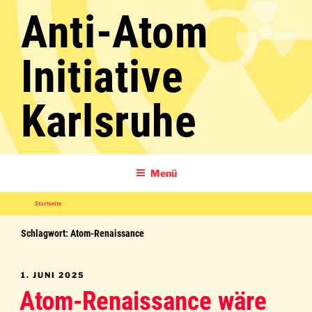
Zum
Anti-Atom
Inhalt
springen
Initiative
Karlsruhe
Menü
Startseite
»
Atom-Renaissance
Schlagwort:
Atom-Renaissance
VERÖFFENTLICHT
1. JUNI 2025
AM
Atom-Renaissance wäre