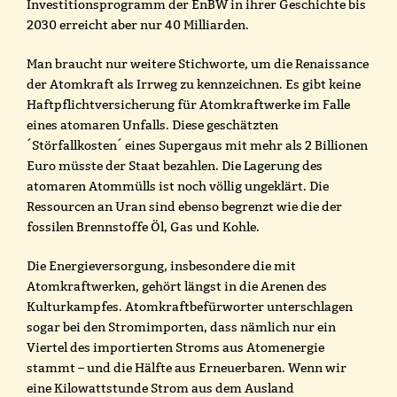
Investitionsprogramm der EnBW in ihrer Geschichte bis
2030 erreicht aber nur 40 Milliarden.
Man braucht nur weitere Stichworte, um die Renaissance
der Atomkraft als Irrweg zu kennzeichnen. Es gibt keine
Haftpflichtversicherung für Atomkraftwerke im Falle
eines atomaren Unfalls. Diese geschätzten
´Störfallkosten´ eines Supergaus mit mehr als 2 Billionen
Euro müsste der Staat bezahlen. Die Lagerung des
atomaren Atommülls ist noch völlig ungeklärt. Die
Ressourcen an Uran sind ebenso begrenzt wie die der
fossilen Brennstoffe Öl, Gas und Kohle.
Die Energieversorgung, insbesondere die mit
Atomkraftwerken, gehört längst in die Arenen des
Kulturkampfes. Atomkraftbefürworter unterschlagen
sogar bei den Stromimporten, dass nämlich nur ein
Viertel des importierten Stroms aus Atomenergie
stammt – und die Hälfte aus Erneuerbaren. Wenn wir
eine Kilowattstunde Strom aus dem Ausland