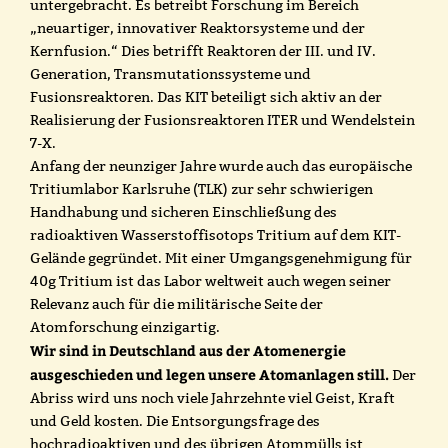
untergebracht. Es betreibt Forschung im Bereich
„neuartiger, innovativer Reaktorsysteme und der
Kernfusion.“ Dies betrifft Reaktoren der III. und IV.
Generation, Transmutationssysteme und
Fusionsreaktoren. Das KIT beteiligt sich aktiv an der
Realisierung der Fusionsreaktoren ITER und Wendelstein
7-X.
Anfang der neunziger Jahre wurde auch das europäische
Tritiumlabor Karlsruhe (TLK) zur sehr schwierigen
Handhabung und sicheren Einschließung des
radioaktiven Wasserstoffisotops Tritium auf dem KIT-
Gelände gegründet. Mit einer Umgangsgenehmigung für
40g Tritium ist das Labor weltweit auch wegen seiner
Relevanz auch für die militärische Seite der
Atomforschung einzigartig.
Wir sind in Deutschland aus der Atomenergie
ausgeschieden und legen unsere Atomanlagen still.
Der
Abriss wird uns noch viele Jahrzehnte viel Geist, Kraft
und Geld kosten. Die Entsorgungsfrage des
hochradioaktiven und des übrigen Atommülls ist