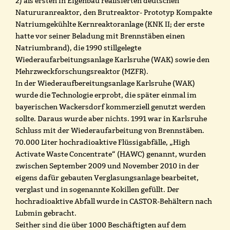
2) als ersten in Eigenbau realisierten deutschen
Natururanreaktor, den Brutreaktor- Prototyp Kompakte
Natriumgekühlte Kernreaktoranlage (KNK II; der erste
hatte vor seiner Beladung mit Brennstäben einen
Natriumbrand), die 1990 stillgelegte
Wiederaufarbeitungsanlage Karlsruhe (WAK) sowie den
Mehrzweckforschungsreaktor (MZFR).
In der Wiederaufbereitungsanlage Karlsruhe (WAK)
wurde die Technologie erprobt, die später einmal im
bayerischen Wackersdorf kommerziell genutzt werden
sollte. Daraus wurde aber nichts. 1991 war in Karlsruhe
Schluss mit der Wiederaufarbeitung von Brennstäben.
70.000 Liter hochradioaktive Flüssigabfälle, „High
Activate Waste Concentrate“ (HAWC) genannt, wurden
zwischen September 2009 und November 2010 in der
eigens dafür gebauten Verglasungsanlage bearbeitet,
verglast und in sogenannte Kokillen gefüllt. Der
hochradioaktive Abfall wurde in CASTOR-Behältern nach
Lubmin gebracht.
Seither sind die über 1000 Beschäftigten auf dem