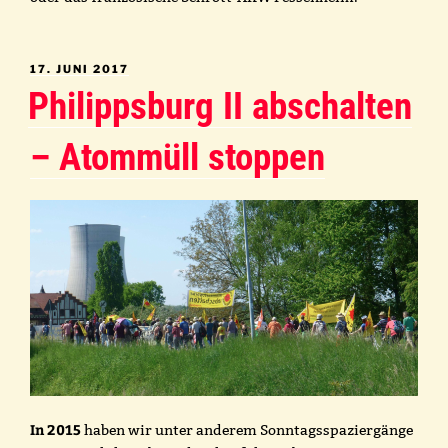
VERÖFFENTLICHT
17. JUNI 2017
AM
Philippsburg II abschalten
– Atommüll stoppen
In 2015
haben wir unter anderem Sonntagsspaziergänge