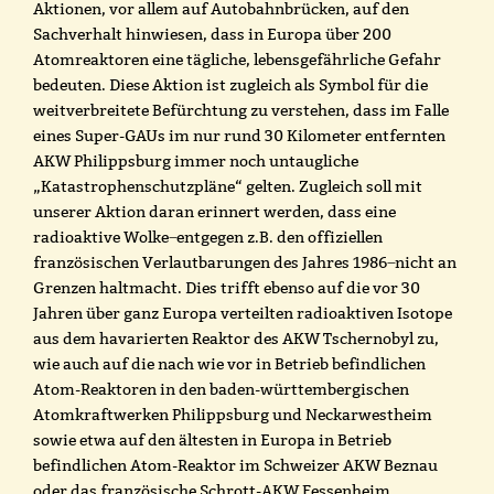
Aktionen, vor allem auf Autobahnbrücken, auf den
Sachverhalt hinwiesen, dass in Europa über 200
Atomreaktoren eine tägliche, lebensgefährliche Gefahr
bedeuten. Diese Aktion ist zugleich als Symbol für die
weitverbreitete Befürchtung zu verstehen, dass im Falle
eines Super-GAUs im nur rund 30 Kilometer entfernten
AKW Philippsburg immer noch untaugliche
„Katastrophenschutzpläne“ gelten. Zugleich soll mit
unserer Aktion daran erinnert werden, dass eine
radioaktive Wolke ̶ entgegen z.B. den offiziellen
französischen Verlautbarungen des Jahres 1986 ̶ nicht an
Grenzen haltmacht. Dies trifft ebenso auf die vor 30
Jahren über ganz Europa verteilten radioaktiven Isotope
aus dem havarierten Reaktor des AKW Tschernobyl zu,
wie auch auf die nach wie vor in Betrieb befindlichen
Atom-Reaktoren in den baden-württembergischen
Atomkraftwerken Philippsburg und Neckarwestheim
sowie etwa auf den ältesten in Europa in Betrieb
befindlichen Atom-Reaktor im Schweizer AKW Beznau
oder das französische Schrott-AKW Fessenheim.