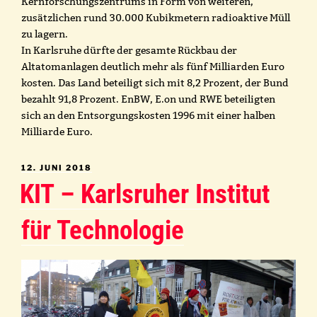
Kernforschungszentrums in Form von weiteren,
zusätzlichen rund 30.000 Kubikmetern radioaktive Müll
zu lagern.
In Karlsruhe dürfte der gesamte Rückbau der
Altatomanlagen deutlich mehr als fünf Milliarden Euro
kosten. Das Land beteiligt sich mit 8,2 Prozent, der Bund
bezahlt 91,8 Prozent. EnBW, E.on und RWE beteiligten
sich an den Entsorgungskosten 1996 mit einer halben
Milliarde Euro.
VERÖFFENTLICHT
12. JUNI 2018
AM
KIT – Karlsruher Institut
für Technologie