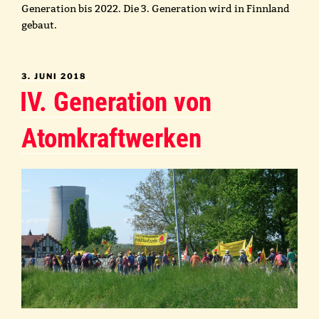
Generation bis 2022. Die 3. Generation wird in Finnland
gebaut.
VERÖFFENTLICHT
3. JUNI 2018
AM
IV. Generation von
Atomkraftwerken