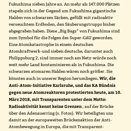
Fukushima sieben Jahre an. An mehr als 147.000 Plätzen
stapeln sich in der Gegend um Fukushima gigantische
Halden von schwarzen Säcken, gefüllt mit radioaktiv
verseuchtem Erdboden, den Säuberungstrupps bisher
abgegraben haben. Diese „Big Bags“ von Fukushima sind
zum Symbol für die Folgen des Super-GAU geworden.
Eine Atomkatastrophe in einem deutschen
Atomkraftwerk ̶ und sieben deutsche, darunter auch
Philippsburg 2, sind immer noch am Netz ̶ würde noch
weit mehr Land kontaminieren als in Fukushima. Die
schwarzen atomaren Halden wären noch größer. Sie
Wir, die
könnten auch in unserer Region herumliegen.
Anti-Atom-Initiative Karlsruhe, und das KA Bündnis
gegen neue Atomreaktoren protestierten heute, am 10.
März 2018, mit Transparenten unter dem Motto:
Radioaktivität kennt keine Grenzen
, auf der Brücke
über den Adenauerring (s. Fotos). Wir beteiligten uns
damit an der europaweiten Brückenaktion der Anti-
Atombewegung in Europa, die mit Transparent-