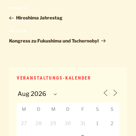
Beitragsnavigation
Vorheriger
ZURÜCK
Beitrag
Hiroshima Jahrestag
Nächster
WEITER
Beitrag
Kongress zu Fukushima und Tschernobyl
VERANSTALTUNGS-KALENDER
M
D
M
D
F
S
S
27
28
29
30
31
1
2