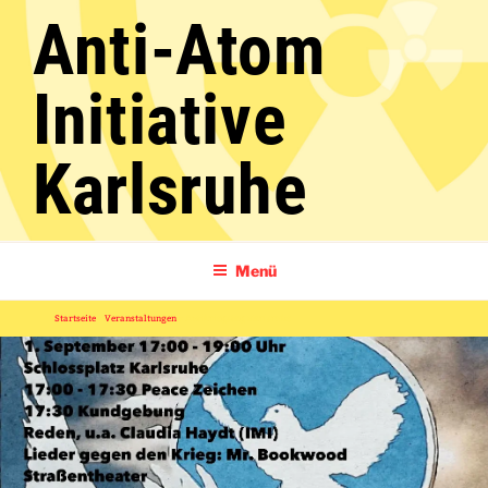
Zum
Anti-Atom
Inhalt
springen
Initiative
Karlsruhe
Menü
Startseite
»
Veranstaltungen
»
Antikriegstag Karlsruhe