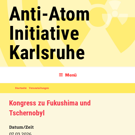
Zum
Anti-Atom
Inhalt
springen
Initiative
Karlsruhe
Menü
Startseite
»
Veranstaltungen
»
Kongress zu Fukushima und Tschernobyl
Kongress zu Fukushima und
Tschernobyl
Datum/Zeit
07.03.2026