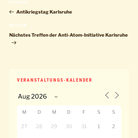
Vorheriger
ZURÜCK
Beitrag
Antikriegstag Karlsruhe
Nächster
WEITER
Beitrag
Nächstes Treffen der Anti-Atom-Initiative Karlsruhe
VERANSTALTUNGS-KALENDER
M
D
M
D
F
S
S
27
28
29
30
31
1
2