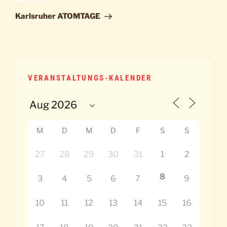
Nächster
WEITER
Beitrag
Karlsruher ATOMTAGE
VERANSTALTUNGS-KALENDER
M
D
M
D
F
S
S
27
28
29
30
31
1
2
8
3
4
5
6
7
9
10
11
12
13
14
15
16