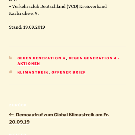
• Verkehrsclub Deutschland (VCD) Kreisverband
Karlsruhe e. V.
Stand: 19.09.2019
KATEGORIEN
GEGEN GENERATION 4
,
GEGEN GENERATION 4 -
AKTIONEN
SCHLAGWÖRTER
KLIMASTREIK
,
OFFENER BRIEF
Beitragsnavigation
Vorheriger
ZURÜCK
Beitrag
Demoaufruf zum Global Klimastreik am Fr.
20.09.19