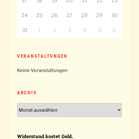
17
18
19
20
21
22
23
24
25
26
27
28
29
30
31
1
2
3
4
5
6
VERANSTALTUNGEN
Keine Veranstaltungen
ARCHIV
Archiv
Widerstand kostet Geld.