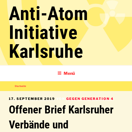
Zum
Anti-Atom
Inhalt
springen
Initiative
Karlsruhe
Menü
Startseite
»
Offener Brief Karlsruher Verbände und Organisationen zum Klimastreik am 20.09.2019
VERÖFFENTLICHT
17. SEPTEMBER 2019
VON
GEGEN GENERATION 4
AM
Offener Brief Karlsruher
Verbände und