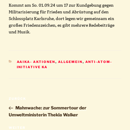
Kommt am So. 01.09.24 um 17 zur Kundgebung gegen
Militarisierung für Frieden und Abrüstung auf den
Schlossplatz Karlsruhe, dort legen wir gemeinsam ein
großes Friedenszeichen, es gibt mehrere Redebeiträge
und Musik.
KATEGORIEN
AAIKA- AKTIONEN
,
ALLGEMEIN
,
ANTI-ATOM-
INITIATIVE KA
Beitragsnavigation
Vorheriger
ZURÜCK
Beitrag
Mahnwache: zur Sommertour der
Umweltministerin Thekla Walker
Nächster
WEITER