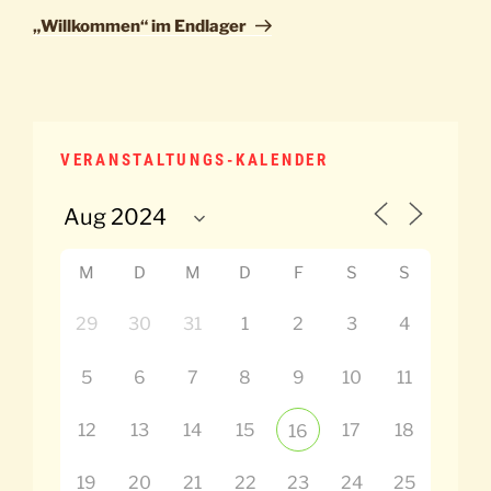
Beitrag
„Willkommen“ im Endlager
VERANSTALTUNGS-KALENDER
M
D
M
D
F
S
S
29
30
31
1
2
3
4
5
6
7
8
9
10
11
12
13
14
15
17
18
16
19
20
21
22
23
24
25