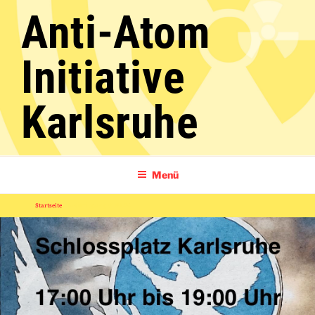
Zum
Anti-Atom
Inhalt
springen
Initiative
Karlsruhe
Menü
Startseite
»
Antikriegstag 01.09.24