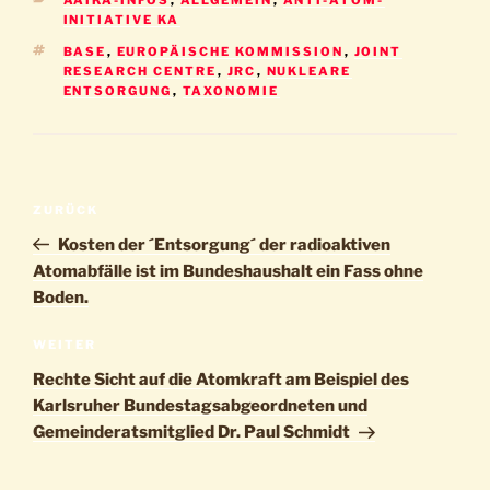
INITIATIVE KA
SCHLAGWÖRTER
BASE
,
EUROPÄISCHE KOMMISSION
,
JOINT
RESEARCH CENTRE
,
JRC
,
NUKLEARE
ENTSORGUNG
,
TAXONOMIE
Beitragsnavigation
Vorheriger
ZURÜCK
Beitrag
Kosten der ´Entsorgung´ der radioaktiven
Atomabfälle ist im Bundeshaushalt ein Fass ohne
Boden.
Nächster
WEITER
Beitrag
Rechte Sicht auf die Atomkraft am Beispiel des
Karlsruher Bundestagsabgeordneten und
Gemeinderatsmitglied Dr. Paul Schmidt