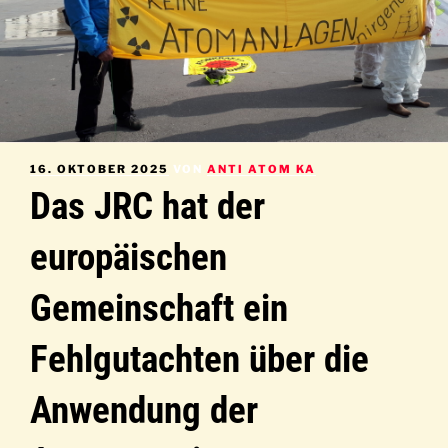
VERÖFFENTLICHT
16. OKTOBER 2025
VON
ANTI ATOM KA
AM
Das JRC hat der
europäischen
Gemeinschaft ein
Fehlgutachten über die
Anwendung der