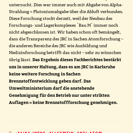
untersucht. Dies war immer auch mit Abgabe von Alpha-
Strahlung = Plutoniumabgabe über die Abluft verbunden.
Diese Forschung stockt derzeit, weil der Neubau des
Forschungs- und Lagerkomplexes ´Bau M´ immer noch
nicht abgeschlossen ist. Wir haben schon oft bemängelt,
dass die Transparenz des JRC in Sachen Atomforschung –
die anderen Bereiche des JRC wie Ausbildung und
Medizinforschung betrifft das nicht – sehr zu wünschen
Das Ergebnis dieses Fachberichtes bestärkt
übrig lässt.
uns in unserer Haltung, dass es am JRC in Karlsruhe
keine weitere Forschung in Sachen
Brennstoffentwicklung geben darf. Das
Umweltministerium darf die anstehende
Genehmigung für den Betrieb nur unter strikten
Auflagen = keine Brennstoffforschung genehmigen.
KATEGORIEN
AAIKA-INFOS
,
ALLGEMEIN
,
ANTI-ATOM-