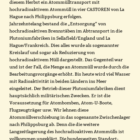
diesem Herbst ein Atommülltransport mit
hochradioaktivem Atommüll in vier CASTOREN von La
Hague nach Philippsburg erfolgen.
Jahrzehntelang bestand die „Entsorgung“ von
hochradioaktiven Brennstäben im Abtransport in die
Plutoniumfabriken in Sellafield/England und La
Hague/Frankreich. Dies alles wurde als sogenannter
Kreislauf und sogar als Reduzierung von
hochradioaktivem Müll dargestellt. Das Gegenteil war
und ist der Fall, die Menge an Atommüll wurde durch die
Bearbeitungsvorgänge erhöht. Bis heute wird viel Wasser
mit Radioaktivität in beiden Ländern ins Meer
eingeleitet. Der Betrieb dieser Plutoniumfabriken dient
hauptsächlich militärischen Zwecken. Er ist die
Voraussetzung für Atombomben, Atom-U-Boote,
Flugzeugträger usw. Wir lehnen diese
Atommüllverschiebung in das sogenannte Zwischenlager
nach Philippsburg ab. Denn die die weitere
Langzeitlagerung des hochradioaktiven Atommülls ist
vollkommen ungeklärt. Die bundesweiten Standort-