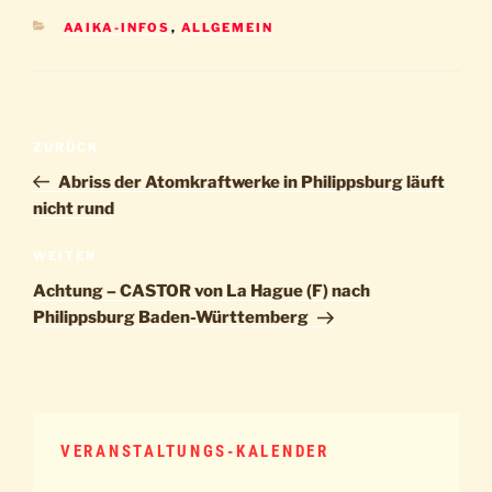
KATEGORIEN
AAIKA-INFOS
,
ALLGEMEIN
Beitragsnavigation
Vorheriger
ZURÜCK
Beitrag
Abriss der Atomkraftwerke in Philippsburg läuft
nicht rund
Nächster
WEITER
Beitrag
Achtung – CASTOR von La Hague (F) nach
Philippsburg Baden-Württemberg
VERANSTALTUNGS-KALENDER