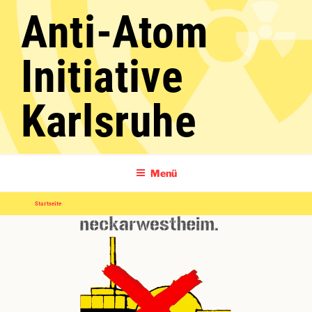
Zum
Anti-Atom
Inhalt
springen
Initiative
Karlsruhe
Menü
Startseite
»
Newsletter des Aktionsbündnis CASTOR-Widerstand Neckarwestheim