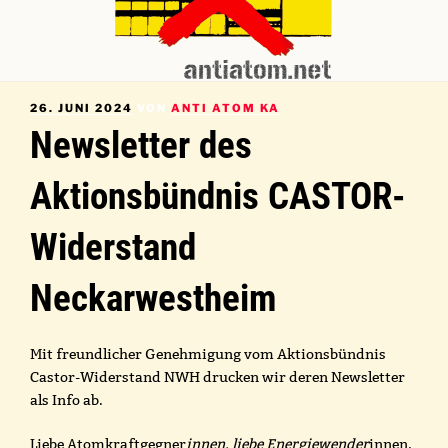
VERÖFFENTLICHT
26. JUNI 2024
VON
ANTI ATOM KA
AM
Newsletter des
Aktionsbündnis CASTOR-
Widerstand
Neckarwestheim
Mit freundlicher Genehmigung vom Aktionsbündnis
Castor-Widerstand NWH drucken wir deren Newsletter
als Info ab.
Liebe Atomkraftgegner
innen, liebe Energiewender
innen,