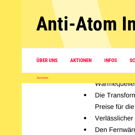
Zum
Inhalt
Anti-Atom In
springen
ÜBER UNS
AKTIONEN
INFOS
S
Startseite
»
Unterschriftensammlung für eine klimaneutrale Fernwärme in Karls