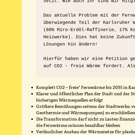
setzt. Wie auch ihr sind wir Mitg
Das aktuelle Problem mit der Fernw
überwiegende Teil der Karlsruher W
(60% Miro-Erdöl-Raffinerie, 17% Ko
Heizwerke). Dies hat keine Zukunft
Lösungen hin ändern!
Hierfür haben wir eine Petition ge
auf CO2 - freie Wärme fordert. Al
Komplett CO2 – freie* Fernwärme bis 2035 in Ka
Klarer und öffentlicher Plan der Stadt und der 
bisherigen Wärmequellen erfolgt
Größere Bemühungen seitens der Stadtwerke, ve
Geothermie und Wärmepumpen) zu erschließen
Die Transformation darf nicht zu Lasten finanzie
die Fernwärme müssen bezahlbar bleiben
Verlässlicher Ausbau der Wärmenetze für planb