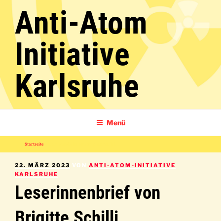
Zum
Anti-Atom
Inhalt
springen
Initiative
Karlsruhe
Menü
Startseite
»
Leserinnenbrief von Brigitte Schilli,
VERÖFFENTLICHT
22. MÄRZ 2023
VON
ANTI-ATOM-INITIATIVE
AM
KARLSRUHE
Leserinnenbrief von
Brigitte Schilli,