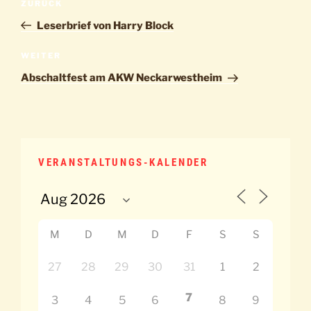
Vorheriger
ZURÜCK
Beitrag
Leserbrief von Harry Block
Nächster
WEITER
Beitrag
Abschaltfest am AKW Neckarwestheim
VERANSTALTUNGS-KALENDER
M
D
M
D
F
S
S
27
28
29
30
31
1
2
7
3
4
5
6
8
9