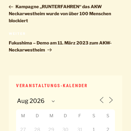
Beitrag
Kampagne „RUNTERFAHREN“ das AKW
Neckarwestheim wurde von über 100 Menschen
blockiert
Nächster
WEITER
Beitrag
Fukushima – Demo am 11. März 2023 zum AKW-
Neckarwestheim
VERANSTALTUNGS-KALENDER
M
D
M
D
F
S
S
27
28
29
30
31
1
2