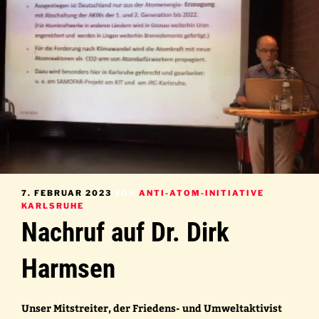
VERÖFFENTLICHT
7. FEBRUAR 2023
VON
ANTI-ATOM-INITIATIVE
AM
KARLSRUHE
Nachruf auf Dr. Dirk
Harmsen
Unser Mitstreiter, der Friedens- und Umweltaktivist