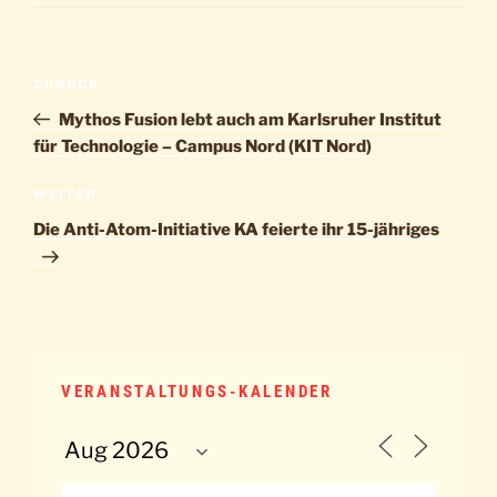
Beitragsnavigation
Vorheriger
ZURÜCK
Beitrag
Mythos Fusion lebt auch am Karlsruher Institut
für Technologie – Campus Nord (KIT Nord)
Nächster
WEITER
Beitrag
Die Anti-Atom-Initiative KA feierte ihr 15-jähriges
VERANSTALTUNGS-KALENDER